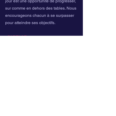
jour est une opportunité de progresser,
sur comme en dehors des tables. Nous
encourageons chacun à se surpasser
pour atteindre ses objectifs.
- PARTAGE :
Le tennis de table se vit à
plusieurs. L’échange, le soutien et les
émotions partagées sont au cœur de
notre vision.
- INCLUSIVITÉ :
Chez Pongistic, tout le
monde est le bienvenu. Hommes,
femmes, jeunes, seniors,
handisportifs… Le sport doit être
accessible à tous, sans exception.