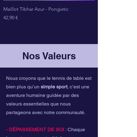
Maillot Tibhar Azur - Pongistic
Maillot Tibhar Smas
Prix
Prix
42,90 €
29,90 €
Nos Valeurs
Nous croyons que le tennis de table est
bien plus qu’un
simple sport
, c’est une
aventure humaine guidée par des
valeurs essentielles que nous
partageons avec notre communauté.
- DÉPASSEMENT DE SOI :
Chaque