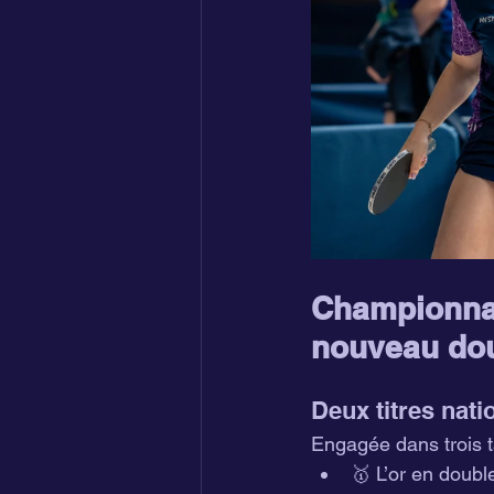
Championna
nouveau dou
Deux titres nati
Engagée dans trois t
🥇 L’or en doubl