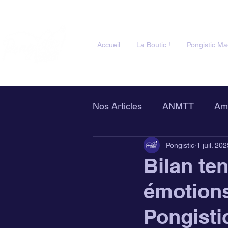
Accueil
La Boutic !
Pongistic Ma
Nos Articles
ANMTT
Am
Pongistic
1 juil. 20
Clubs Partenaires
Pongi
Bilan ten
émotions 
Pongisti