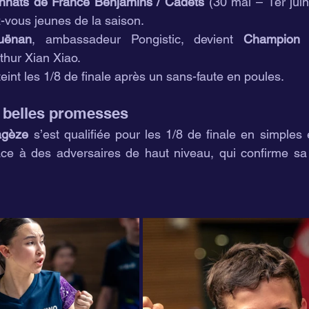
nats de France Benjamins / Cadets
 (30 mai – 1er juin
-vous jeunes de la saison.
uënan
, ambassadeur Pongistic, devient 
Champion 
thur Xian Xiao.
teint les 1/8 de finale après un sans-faute en poules.
 belles promesses
agèze
 s’est qualifiée pour les 1/8 de finale en simples 
ce à des adversaires de haut niveau, qui confirme sa r