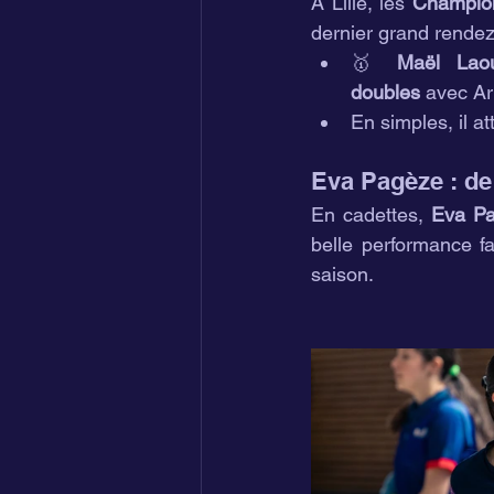
À Lille, les 
Champion
dernier grand rendez
🥇 
Maël Lao
doubles
 avec Ar
En simples, il at
Eva Pagèze : de
En cadettes, 
Eva P
belle performance fa
saison.