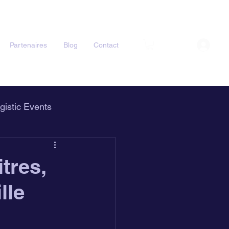
Partenaires
Blog
Contact
gistic Events
itres,
lle