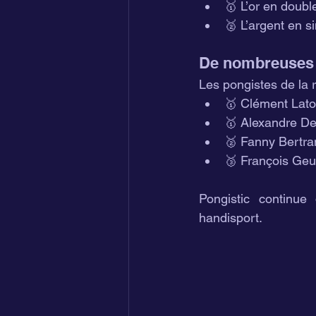
🥇 L’or en doubl
🥈 L’argent en s
De nombreuses m
Les pongistes de la r
🥇 Clément Lato
🥇 Alexandre De
🥈 Fanny Bertra
🥉 François Geu
Pongistic continue
handisport.