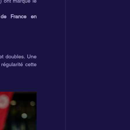
) ont marqué le 
de France en 
et doubles. Une 
égularité cette 