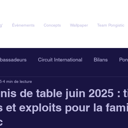
g'
Évènements
Concepts
Wallpaper
Team Pongistic
bassadeurs
Circuit International
Bilans
Pon
25
4 min de lecture
stic Mag'
La Boutic !
nis de table juin 2025 : t
et exploits pour la fami
c