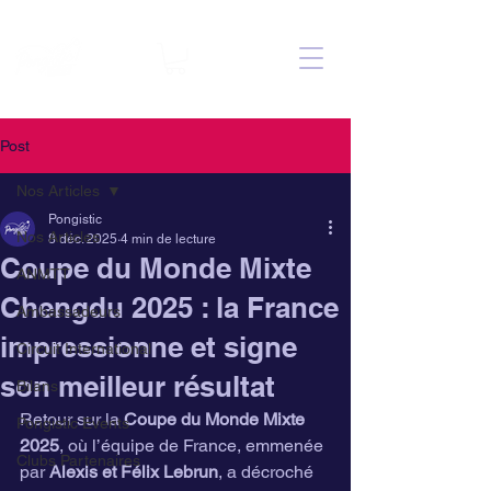
Post
Nos Articles
Pongistic
Nos Articles
8 déc. 2025
4 min de lecture
Coupe du Monde Mixte
ANMTT
Chengdu 2025 : la France
Ambassadeurs
impressionne et signe
Circuit International
son meilleur résultat
Bilans
Retour sur la 
Coupe du Monde Mixte 
Pongistic Events
2025
, où l’équipe de France, emmenée 
Clubs Partenaires
par 
Alexis et Félix Lebrun
, a décroché 