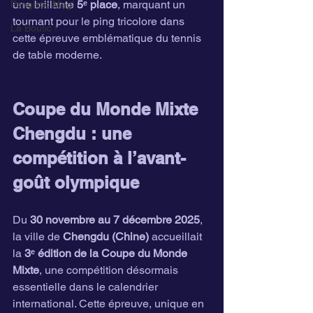
une brillante 
5ᵉ place
, marquant un 
Pongistic Mag'
tournant pour le ping tricolore dans 
La Boutic !
cette épreuve emblématique du tennis 
de table moderne.
Coupe du Monde Mixte 
Chengdu : une 
compétition à l’avant-
goût olympique
Du 
30 novembre au 7 décembre 2025
, 
la ville de 
Chengdu (Chine)
 accueillait 
la 
3ᵉ édition de la Coupe du Monde 
Mixte
, une compétition désormais 
essentielle dans le calendrier 
international. Cette épreuve, unique en 