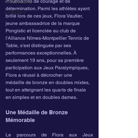
inoubliables de courage et de 
Pongistic Mag'
détermination. Parmi les athlètes ayant 
La Boutic !
brillé lors de ces jeux, Flora Vautier, 
jeune ambassadrice de la marque 
Pongistic et licenciée au club de 
l'Alliance Nîmes-Montpellier Tennis de 
Table, s'est distinguée par ses 
performances exceptionnelles. À 
seulement 19 ans, pour sa première 
participation aux Jeux Paralympiques, 
Flora a réussi à décrocher une 
médaille de bronze en doubles mixtes, 
tout en atteignant les quarts de finale 
en simples et en doubles dames.
Une Médaille de Bronze 
Mémorable
Le parcours de Flora aux Jeux 