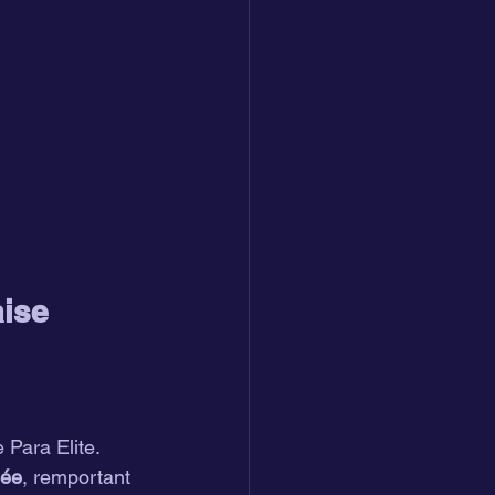
ise 
 Para Elite. 
sée
, remportant 