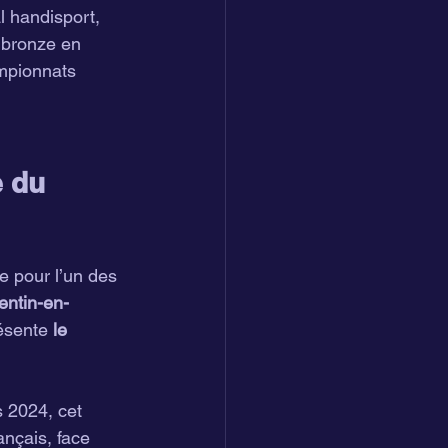
l handisport, 
 bronze en 
mpionnats 
e du 
e pour l’un des 
entin-en-
ésente 
le 
 2024, cet 
ançais, face 