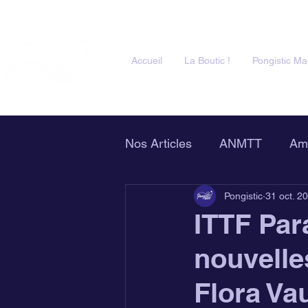
Accueil
La Boutic !
Pongistic Ma
Nos Articles
ANMTT
Am
Pongistic
31 oct. 2
Clubs Partenaires
Pongi
ITTF Para
nouvelle
Flora Vau