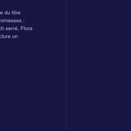
e du titre 
romesses : 
h serré, Flora 
clure un 