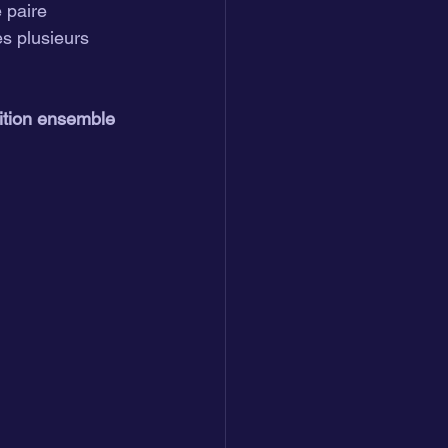
 paire 
s plusieurs 
ition ensemble 