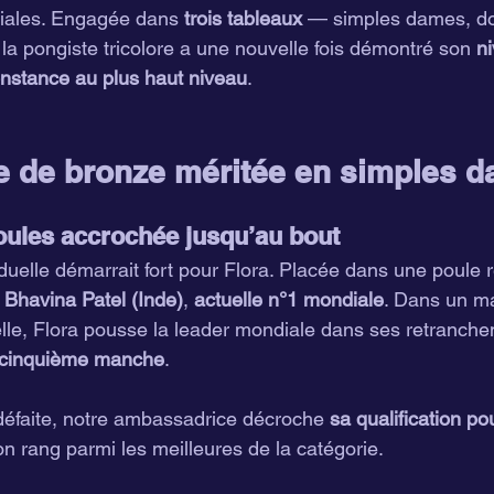
iales. Engagée dans 
trois tableaux
 — simples dames, d
la pongiste tricolore a une nouvelle fois démontré son 
n
nstance au plus haut niveau
.
e de bronze méritée en simples 
ules accrochée jusqu’au bout
duelle démarrait fort pour Flora. Placée dans une poule r
 
Bhavina Patel (Inde)
, 
actuelle n°1 mondiale
. Dans un m
elle, Flora pousse la leader mondiale dans ses retranch
 cinquième manche
.
défaite, notre ambassadrice décroche 
sa qualification po
on rang parmi les meilleures de la catégorie.