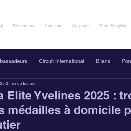
g'
Évènements
Concepts
Wallpaper
Team Pongistic
bassadeurs
Circuit International
Bilans
Pon
025
3 min de lecture
stic Mag'
La Boutic !
 Elite Yvelines 2025 : tr
s médailles à domicile 
tier