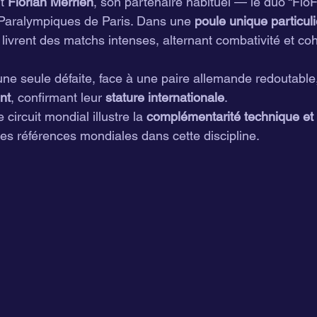
t 
Florian Merrien
, son partenaire habituel — le duo “FloF
Paralympiques de Paris. Dans une 
poule unique particul
s livrent des matchs intenses, alternant combativité et co
une seule défaite, face à une paire allemande redoutable
nt
, confirmant leur 
stature internationale
.
 circuit mondial illustre la 
complémentarité technique et
des références mondiales dans cette discipline.