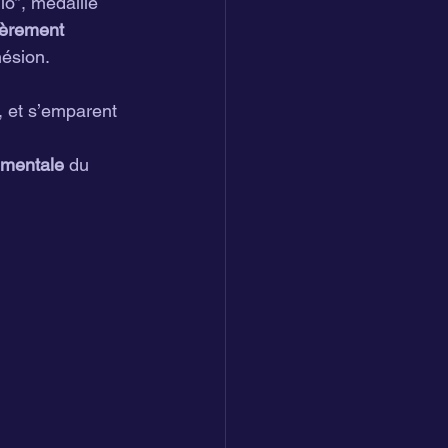
lo”, médaillé 
ièrement 
hésion.
, et s’emparent 
 mentale
 du 