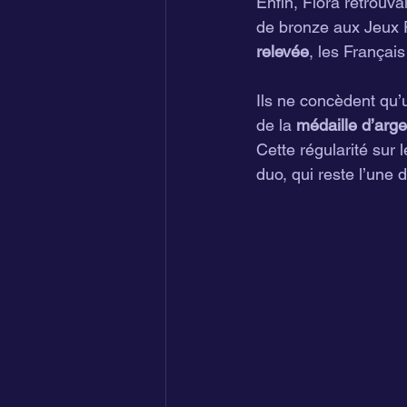
Enfin, Flora retrouvai
de bronze aux Jeux 
relevée
, les Françai
Ils ne concèdent qu’
de la 
médaille d’arge
Cette régularité sur le
duo, qui reste l’une 