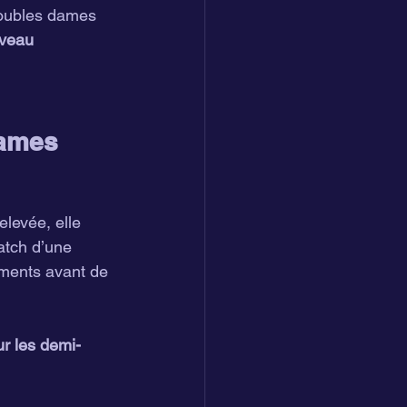
oubles dames 
iveau 
dames
elevée, elle 
atch d’une 
ements avant de 
ur les demi-