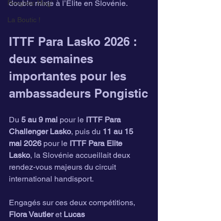
double mixte à l’Elite en Slovénie.
Pongistic Mag'
La Boutic !
ITTF Para Lasko 2026 : 
deux semaines 
importantes pour les 
ambassadeurs Pongistic
Du 
5 au 9 mai
 pour le 
ITTF Para 
Challenger Lasko
, puis du 
11 au 15 
mai 2026
 pour le 
ITTF Para Elite 
Lasko
, la Slovénie accueillait deux 
rendez-vous majeurs du circuit 
international handisport.
Engagés sur ces deux compétitions, 
Flora Vautier
 et 
Lucas 