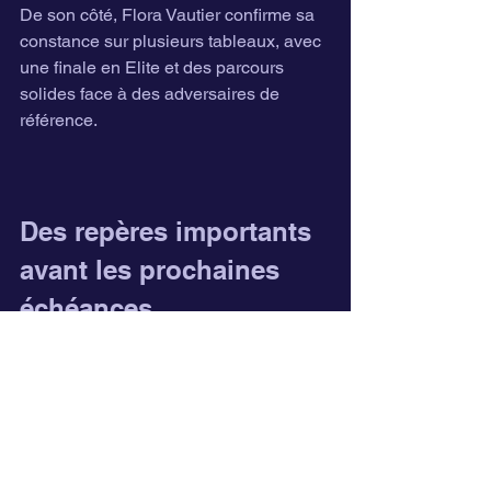
De son côté, Flora Vautier confirme sa 
constance sur plusieurs tableaux, avec 
une finale en Elite et des parcours 
solides face à des adversaires de 
référence.
Des repères importants 
avant les prochaines 
échéances 
internationales
Cette tournée slovène marque une 
étape importante dans la saison 2026 
des ambassadeurs Pongistic.