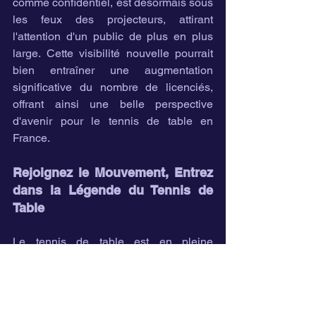
comme confidentiel, est désormais sous 
les feux des projecteurs, attirant 
l'attention d'un public de plus en plus 
large. Cette visibilité nouvelle pourrait 
bien entraîner une augmentation 
significative du nombre de licenciés, 
offrant ainsi une belle perspective 
d'avenir pour le tennis de table en 
France.
Rejoignez le Mouvement, Entrez 
dans la Légende du Tennis de 
Table
Le tennis de table est en pleine 
effervescence, et il n'y a jamais eu de 
meilleur moment pour se lancer ou 
approfondir sa pratique. Que vous 
soyez un joueur expérimenté ou un 