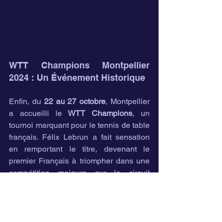
WTT Champions Montpellier 
2024 : Un Événement Historique
Enfin, du 
22 au 27 octobre
, Montpellier 
a accueilli le 
WTT Champions
, un 
tournoi marquant pour le tennis de table 
français. Félix Lebrun a fait sensation 
en remportant le titre, devenant le 
premier Français à triompher dans une 
compétition majeure sur le circuit 
international. Alexis a également réalisé 
de belles performances, renforçant la 
visibilité et l'attrait du tennis de table en 
France.