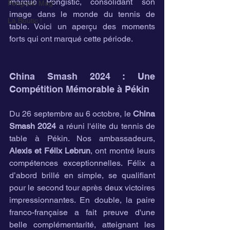
marque Pongistic, consolidant son 
Pongistic Mag'
image dans le monde du tennis de 
La Boutic !
table. Voici un aperçu des moments 
forts qui ont marqué cette période.
China Smash 2024 : Une 
Compétition Mémorable à Pékin
Du 26 septembre au 6 octobre, le 
China 
Smash 2024
 a réuni l'élite du tennis de 
table à Pékin. Nos ambassadeurs, 
Alexis et Félix Lebrun
, ont montré leurs 
compétences exceptionnelles. Félix a 
d’abord brillé en simple, se qualifiant 
pour le second tour après deux victoires 
impressionnantes. En double, la paire 
franco-française a fait preuve d'une 
belle complémentarité, atteignant les 