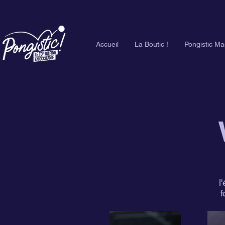
Accueil
La Boutic !
Pongistic Ma
l
f