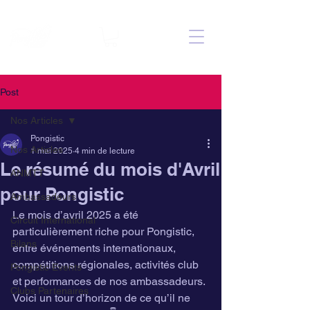
Post
Nos Articles
Pongistic
Nos Articles
1 mai 2025
4 min de lecture
Le résumé du mois d'Avril
ANMTT
pour Pongistic
Ambassadeurs
Le mois d’avril 2025 a été 
Circuit International
particulièrement riche pour Pongistic, 
Bilans
entre événements internationaux, 
compétitions régionales, activités club 
Pongistic Events
et performances de nos ambassadeurs. 
Clubs Partenaires
Voici un tour d’horizon de ce qu’il ne 