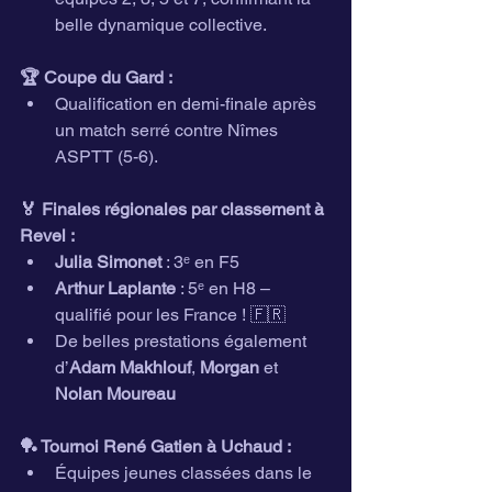
belle dynamique collective.
🏆 Coupe du Gard :
Qualification en demi-finale après 
un match serré contre Nîmes 
ASPTT (5-6).
🏅 Finales régionales par classement à 
Revel :
Julia Simonet
 : 3ᵉ en F5
Arthur Laplante
 : 5ᵉ en H8 – 
qualifié pour les France ! 🇫🇷
De belles prestations également 
d’
Adam Makhlouf
, 
Morgan
 et 
Nolan Moureau
🏓 Tournoi René Gatien à Uchaud :
Équipes jeunes classées dans le 