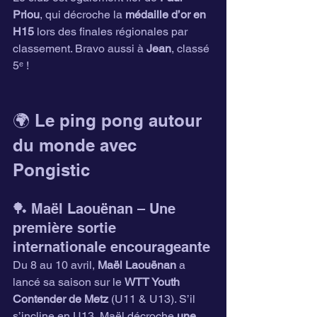
Priou
, qui décroche la 
médaille d’or en 
H15
 lors des finales régionales par 
classement. Bravo aussi à 
Jean
, classé 
5ᵉ !
🌍 Le ping pong autour 
du monde avec 
Pongistic
🏓 Maël Laouënan – Une 
première sortie 
internationale encourageante
Du 8 au 10 avril, 
Maël Laouënan
 a 
lancé sa saison sur le 
WTT Youth 
Contender de Metz
 (U11 & U13). S’il 
s’incline en U13, Maël décroche 
une 