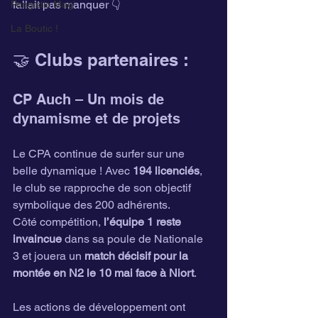
fallait pas manquer 👇
Pongistic Mag'
La Boutic !
🤝 Clubs partenaires :
CP Auch – Un mois de 
dynamisme et de projets
Le CPA continue de surfer sur une 
belle dynamique ! Avec 
194 licenciés
, 
le club se rapproche de son objectif 
symbolique des 200 adhérents.
Côté compétition, 
l’équipe 1 reste 
invaincue
 dans sa poule de Nationale 
3 et jouera un 
match décisif pour la 
montée en N2 le 10 mai face à Niort
.
Les actions de développement ont 