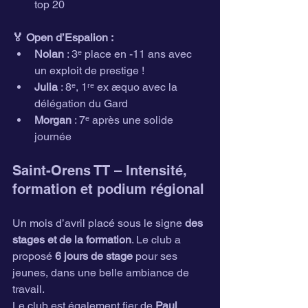
top 20
🏅 Open d’Espalion :
Nolan
 : 3ᵉ place en -11 ans avec 
un exploit de prestige !
Julia
 : 8ᵉ, 1ʳᵉ ex æquo avec la 
délégation du Gard
Morgan
 : 7ᵉ après une solide 
journée
Saint-Orens TT – Intensité, 
formation et podium régional
Un mois d’avril placé sous le signe 
des 
stages et de la formation
. Le club a 
proposé 
6 jours de stage
 pour ses 
jeunes, dans une belle ambiance de 
travail.
Le club est également fier de 
Paul 