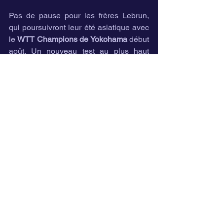
Pas de pause pour les frères Lebrun, 
qui poursuivront leur été asiatique avec 
le 
WTT Champions de Yokohama
 début 
août. Un nouveau test au plus haut 
niveau pour continuer à viser les 
sommets.
📲 
Continuez à suivre 
l'aventure Pongistic !
👉 Téléchargez nos visuels officiels et 
photos de compétition sur la page 
Wallpaper
👉 Découvrez nos produits textiles, 
gourdes et balles pro sur 
La Boutic!
👉 Rejoignez-nous sur 
Instagram
 et 